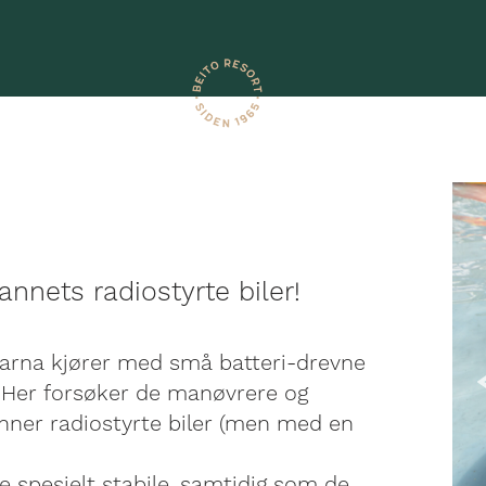
nets radiostyrte biler!
barna kjører med små batteri-drevne
 Her forsøker de manøvrere og
enner radiostyrte biler (men med en
e spesielt stabile, samtidig som de