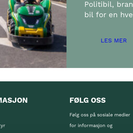
Politibil, bra
bil for en hve
LES MER
MASJON
FØLG OSS
Følg oss på sosiale medier
tyr
for informasjon og