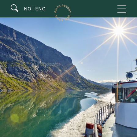
NO
ENG