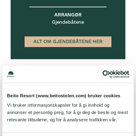
ARRANGØR
Gjendebåtene
ALT OM GJENDEBÅTENE HER
Gjende ligger 984 meter over havet og har
topper på over 2000 meter på alle sider.
Fra parkeringen ved Gjendesheim tar det kun
Beito Resort (www.beitostolen.com) bruker cookies
20 minutter med båt før du har Jotunheimen
Vi bruker informasjonskapsler for å gi innhold og
nasjonalpark og uendelig med flotte turer for
annonser et personlig preg, for å gi deg de beste og mest
dine føtter.
relevante tilbudene, og for å analysere trafikken vår.
SKAL DU GÅ BESSEGGEN?
De fleste velger å gå Besseggen fra Memurubu til