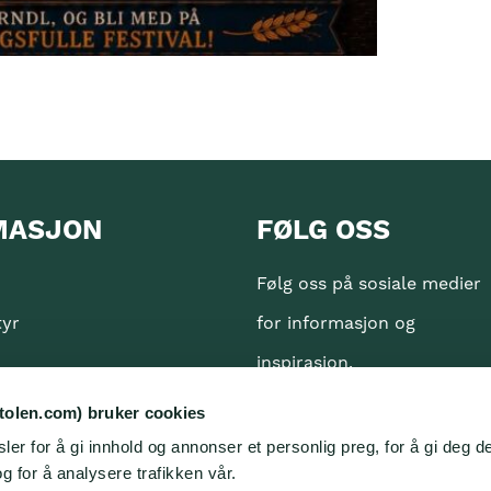
MASJON
FØLG OSS
Følg oss på sosiale medier
tyr
for informasjon og
inspirasjon.
erklæring
tolen.com) bruker cookies
er for å gi innhold og annonser et personlig preg, for å gi deg d
ven
g for å analysere trafikken vår.