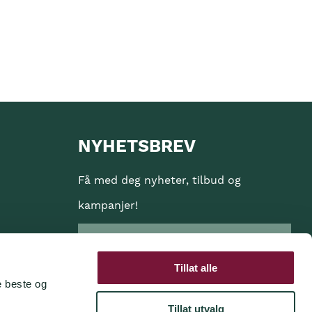
NYHETSBREV
Få med deg nyheter, tilbud og
kampanjer!
Tillat alle
e beste og
Ja jeg ønsker å motta informasjon på
e-post
Tillat utvalg