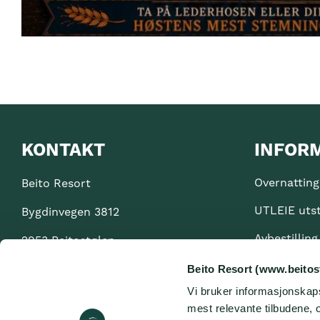
KONTAKT
INFOR
Overnatting
Beito Resort
UTLEIE uts
Bygdinvegen 3812
Avbestilling
2953 Beitostølen
Personvern
Org. nr. 985 797 013
Beito Resort (www.beitos
Vi bruker informasjonskapsl
Åpenhetslo
+47 61 35 10 00
mest relevante tilbudene, o