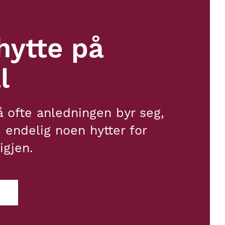
hytte på
l
å ofte anledningen byr seg,
 endelig noen hytter for
igjen.