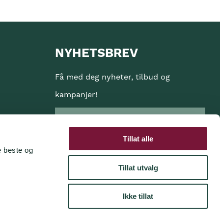
NYHETSBREV
Få med deg nyheter, tilbud og
kampanjer!
Tillat alle
e beste og
Ja jeg ønsker å motta informasjon på
e-post
Tillat utvalg
Ikke tillat