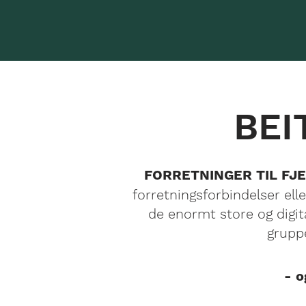
BEI
FORRETNINGER TIL FJ
forretningsforbindelser elle
de enormt store og digit
grupp
- o