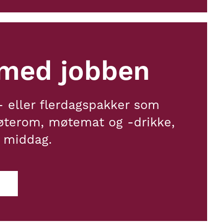
med jobben
 eller flerdagspakker som
øterom, møtemat og -drikke,
g middag.