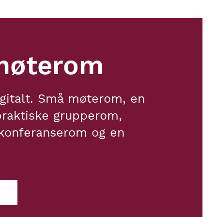
møterom
igitalt. Små møterom, en
praktiske grupperom,
konferanserom og en