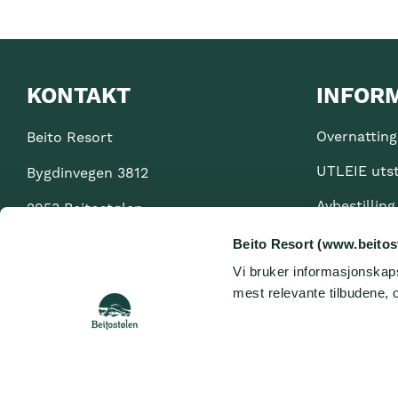
KONTAKT
INFOR
Overnatting
Beito Resort
UTLEIE uts
Bygdinvegen 3812
Avbestilling
2953 Beitostølen
Personvern
Org. nr. 985 797 013
Beito Resort (www.beitos
Vi bruker informasjonskapsl
Åpenhetslo
+47 61 35 10 00
mest relevante tilbudene, o
Informasjon
info@beito.com
PRESSE