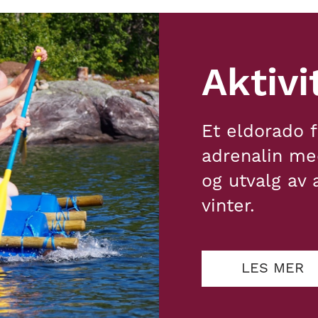
Aktivi
Et eldorado fr
adrenalin med
og utvalg av
vinter.
LES MER