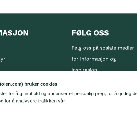
MASJON
FØLG OSS
Følg oss på sosiale medier
tyr
for informasjon og
inspirasjon.
erklæring
tolen.com) bruker cookies
er for å gi innhold og annonser et personlig preg, for å gi deg d
ven
g for å analysere trafikken vår.
skapsler (cookies)