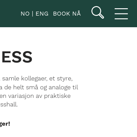
NO
ENG
BOOK NÅ
NESS
 samle kollegaer, et styre,
ra de helt små og analoge til
en variasjon av praktiske
shall.
ger!