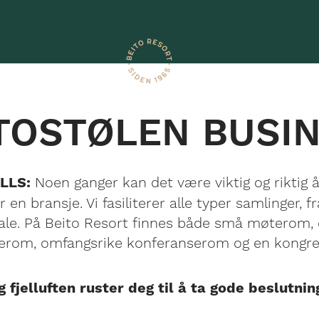
TOSTØLEN BUSI
Noen ganger kan det være viktig og riktig å
ELLS:
r en bransje. Vi fasiliterer alle typer samlinger, f
ale. På Beito Resort finnes både små møterom, 
erom, omfangsrike konferanserom og en kongres
g fjelluften ruster deg til å ta gode beslutnin