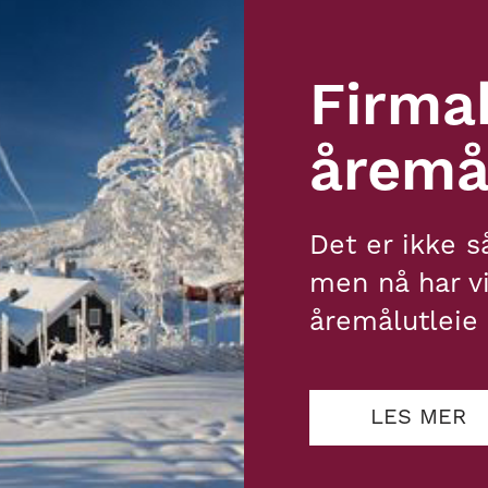
Firma
åremå
Det er ikke s
men nå har vi
åremålutleie 
LES MER