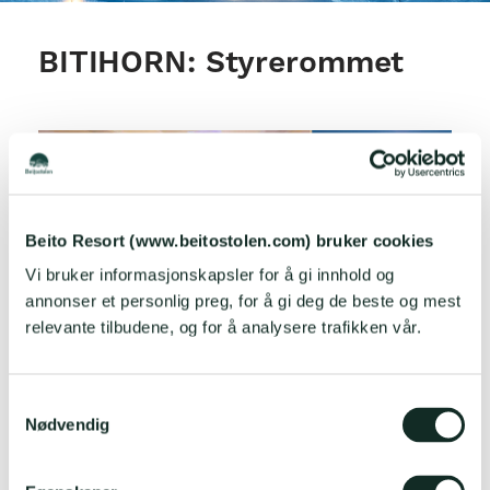
BITIHORN: Styrerommet
Beito Resort (www.beitostolen.com) bruker cookies
Vi bruker informasjonskapsler for å gi innhold og
annonser et personlig preg, for å gi deg de beste og mest
Plenumssal på 116 m² med fast styrebord for opptil
relevante tilbudene, og for å analysere trafikken vår.
30 personer.
Bitihorn er et luftig og komfortrikt møtelokale med
stort styrebord for opp til 30 personer.
S
Nødvendig
a
Godt egnet for tidkrevende møter med litt ekstra
m
gode stoler og takhøyde nok for skikkelig gode
t