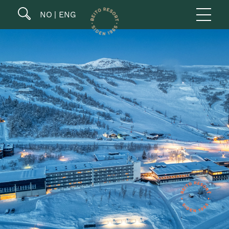
NO
ENG