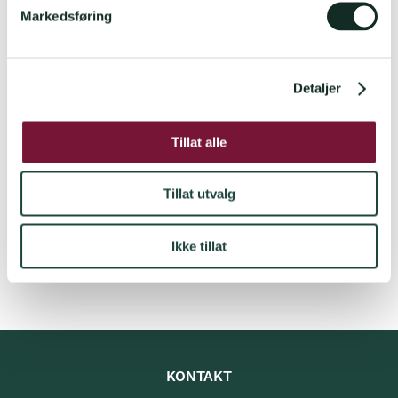
v
Markedsføring
a
l
g
Detaljer
Tillat alle
Tillat utvalg
Ikke tillat
KONTAKT