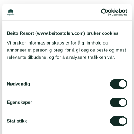
Her kan du orientere deg i alle de ulike
BOMULIGHETENE
vi tilbyr.
At du har med hund registrerer du i løpet av
bookingstegene med oppholdet.
Beito Resort (www.beitostolen.com) bruker cookies
Vi bruker informasjonskapsler for å gi innhold og
Generelt er Beitostølen et fantastisk hundevennlig
annonser et personlig preg, for å gi deg de beste og mest
sted og det finnes flere lokale tjenester øremerket
relevante tilbudene, og for å analysere trafikken vår.
hunder som både
veterinær og eget hundehotell.
På Beito Resort Hotel følger det egne
hundehilsener med oppholdet:
S
Nødvendig
a
m
t
Egenskaper
y
k
k
Statistikk
e