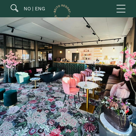
NO
ENG