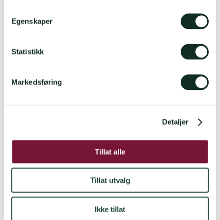
m
t
Egenskaper
y
k
k
Statistikk
e
v
Markedsføring
a
l
g
Detaljer
Tillat alle
Tillat utvalg
Informasjon
Ikke tillat
TA KONTAKT