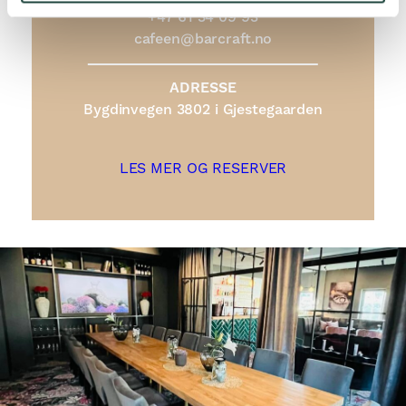
+47 61 34 09 93
cafeen@barcraft.no
ADRESSE
Bygdinvegen 3802 i Gjestegaarden
LES MER OG RESERVER